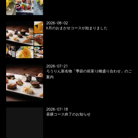
2026
08
02
/
/
8月のおまかせコースが始まりました
2026
07
21
/
/
ろうりん新名物「季節の前菜12種盛り合わせ」のご
案内
2026
07
18
/
/
昼膳コース終了のお知らせ