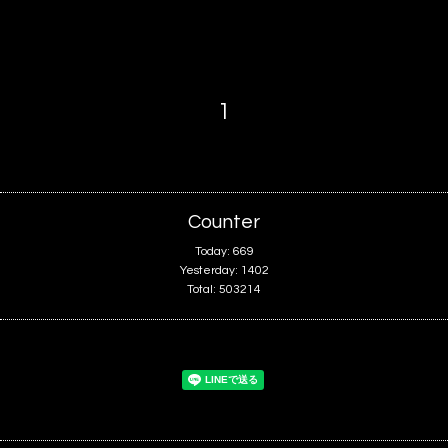
1
Counter
Today:
669
Yesterday:
1402
Total:
503214