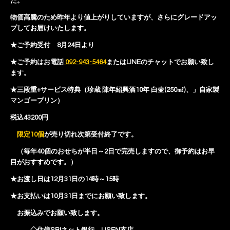
た。
物価高騰のため昨年より値上がりしていますが、さらにグレードアッ
プしてお届けいたします。
★ご予約受付 8月24日より
★ご予約はお電話
092-943-5464
またはLINEのチャットでお願い致し
ます。
★三段重+サービス特典（珍蔵 陳年紹興酒10年 白壷(250㎖)、」自家製
マンゴープリン）
税込43200円
限定10個
が売り切れ次第受付終了です。
（毎年40個のおせちが半日～2日で完売しますので、御予約はお早
目がおすすめです。）
★お渡し日は12月31日の14時～15時
★お支払いは10月31日までにお願い致します。
お振込みでお願い致します。