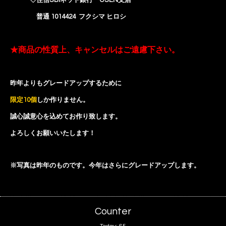
◇住信SBIネット銀行 USEN支店
普通 1014424 フクシマ ヒロシ
★商品の性質上、キャンセルはご遠慮下さい。
昨年よりも
グレードアップするために
限定10個
しか作りません。
誠心誠意
心を込めて
お作り致します。
よろしくお願いいたします！
※写真は昨年のものです。今年はさらにグレードアップします。
Counter