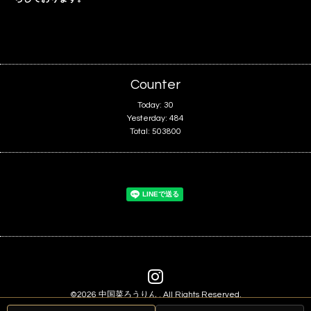
Counter
Today:
30
Yesterday:
484
Total:
503800
©2026
中国菜ろうりん
. All Rights Reserved.