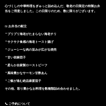
心づくしの中華料理をぎゅっと詰め込んだ、敬老の日限定の特製お弁
当をご用意しました。この日限りのため、数に限りがございます。
お弁当の献立
🍱
* プリプリ海老がたまらない海老チリ
* サクサク食感の海老トースト揚げ
* ジューシーな肉の旨みが広がる焼売
* 甘い胡麻団子
* 柔らか自家製ローストビーフ
* 風味豊かなサーモン甘酢あん
* ご飯が進む絶品麻婆茄子
その他、彩り豊かなお料理を数種類詰め合わせました。
📞 ご予約について